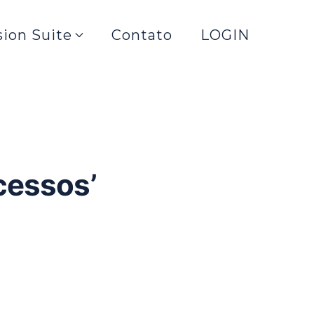
sion Suite
Contato
LOGIN
cessos’